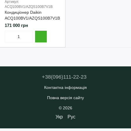
Артикул:
ACQ100BV1/AZQS100B7V1B
Кондиціонер Daikin
ACQ100BV1/AZQS100B7V1B
171 000 грн
+38(096)111-22-23
Контактна інформація
Повна версія сайту
© 2026
Укр
Рус