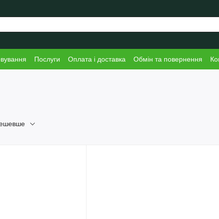
овування
Послуги
Оплата і доставка
Обмін та повернення
Ко
дешевше