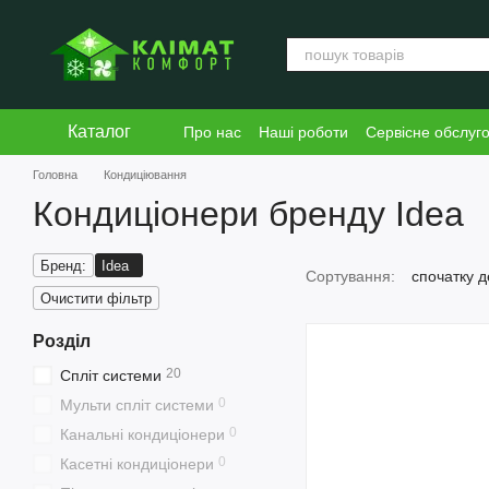
Перейти к основному контенту
Каталог
Про нас
Наші роботи
Сервісне обслуг
Блог
Угода користувача
Головна
Кондиціювання
Кондиціонери бренду Idea
Бренд:
Idea
Сортування:
спочатку 
Очистити фільтр
Розділ
20
Спліт системи
0
Мульти спліт системи
0
Канальні кондиціонери
0
Касетні кондиціонери