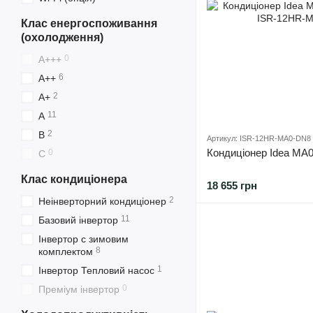
Клас енергоспоживання
(охолодження)
0
A+++
6
A++
2
A+
11
A
2
B
Артикул: ISR-12HR-MA0-DN8
Кондиціонер Idea MA
0
C
Клас кондиціонера
18 655 грн
2
Неінверторний кондиціонер
11
Базовий інвертор
Інвертор с зимовим
8
комплектом
1
Інвертор Тепловий насос
0
Преміум інвертор