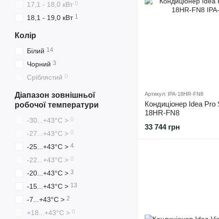
0
17,1 - 18,0 кВт
1
18,1 - 19,0 кВт
Колір
14
Білий
3
Чорний
0
Сріблястий
Діапазон зовнішньої
Артикул: IPA-18HR-FN8
Кондиціонер Idea Pro 
робочої температури
18HR-FN8
0
-30...+43°С >
33 744 грн
0
-27...+43°С >
4
-25...+43°С >
0
-22...+43°С >
3
-20...+43°С >
13
-15...+43°С >
2
-7...+43°С >
0
+18...+43°С >