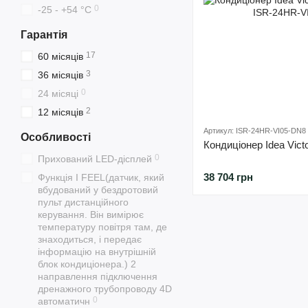
0
-25 - +54 °С
Гарантія
17
60 місяців
3
36 місяців
0
24 місяці
2
12 місяців
Артикул: ISR-24HR-VI05-DN8
Особливості
Кондиціонер Idea Vic
0
Прихований LED-дісплей
38 704 грн
Функція I FEEL(датчик, який
вбудований у бездротовий
пульт дистанційного
керування. Він вимірює
температуру повітря там, де
знаходиться, і передає
інформацію на внутрішній
блок кондиціонера.) 2
направлення підключення
дренажного трубопроводу 4D
0
автоматичн