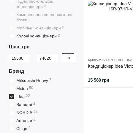
Підлогово-стельові
0
кондиціонери
Компресорно-конденсаторні
0
блоки
0
Мобільні кондиціонери
2
Колоні кондиціонери
Ціна, грн
Від Ціна, грн
До Ціна, грн
ОК
Артикул: ISR-07HR-VI05-DN8
Кондиціонер Idea Vic
Бренд
15 580 грн
7
Mitsubishi Heavy
50
Midea
22
Idea
4
Samurai
44
NORDIS
4
Aerostar
3
Chigo