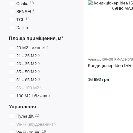
18
Osaka
5
SENSEI
18
TCL
1
Daikin
Площа приміщення, м²
2
20 М2 і менше
5
21 - 25 М2
Артикул: ISR-09HR-MA01-DN
5
26 - 35 М2
Кондиціонер Idea IS
5
35 - 50 М2
16 892 грн
3
51 - 65 М2
0
66 - 100 М2
2
100 М2 і більше
Управління
22
Пульт ДК
0
Wi-Fi (вбудований)
19
Wi-Fi (опція)