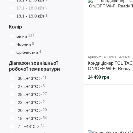
16,1 - 17,0 кВт
0
17,1 - 18,0 кВт
1
18,1 - 19,0 кВт
Колір
124
Білий
8
Чорний
4
Сріблястий
Артикул: TAC-09CHSA/XAB1
Діапазон зовнішньої
Кондиціонер TCL TA
ON/OFF WI-FI Ready
робочої температури
14 499 грн
11
-30...+43°С >
8
-27...+43°С >
27
-25...+43°С >
2
-22...+43°С >
20
-20...+43°С >
54
-15...+43°С >
24
-7...+43°С >