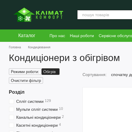
Перейти к основному контенту
Каталог
Про нас
Наші роботи
Сервісне обслуг
Блог
Угода користувача
Головна
Кондиціювання
Кондиціонери з обігрівом
Режими роботи:
Обігрів
Сортування:
спочатку 
Очистити фільтр
Розділ
129
Спліт системи
10
Мульти спліт системи
2
Канальні кондиціонери
4
Касетні кондиціонери