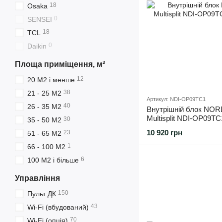
18
Osaka
0
SENSEI
18
TCL
0
Daikin
Площа приміщення, м²
12
20 М2 і менше
38
21 - 25 М2
Артикул: NDI-OP09TC1
40
26 - 35 М2
Внутрішній блок NO
Multisplit NDI-OP09TC
30
35 - 50 М2
10 920 грн
23
51 - 65 М2
1
66 - 100 М2
6
100 М2 і більше
Управління
150
Пульт ДК
43
Wi-Fi (вбудований)
70
Wi-Fi (опція)