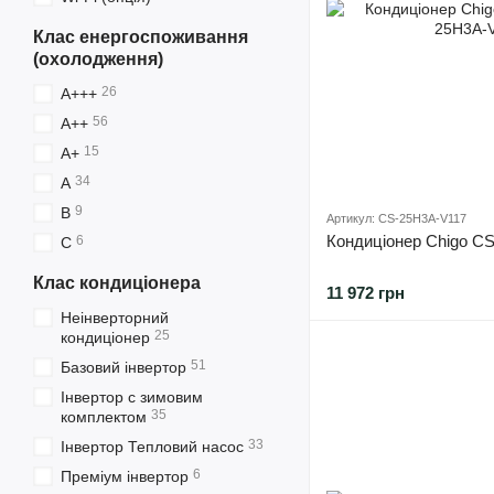
Клас енергоспоживання
(охолодження)
26
A+++
56
A++
15
A+
34
A
9
B
Артикул: CS-25H3A-V117
Кондиціонер Chigo C
6
C
Клас кондиціонера
11 972 грн
Неінверторний
25
кондиціонер
51
Базовий інвертор
Інвертор с зимовим
35
комплектом
33
Інвертор Тепловий насос
6
Преміум інвертор