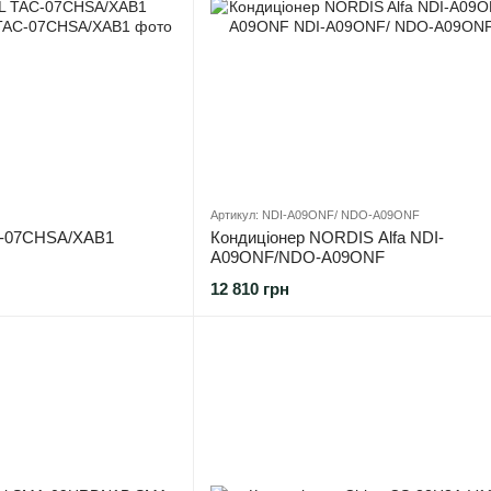
Артикул: NDI-А09ONF/ NDO-А09ONF
C-07CHSA/XAB1
Кондиціонер NORDIS Alfa NDI-
А09ONF/NDO-А09ONF
12 810 грн