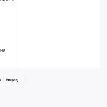
DN8
8
Вперед