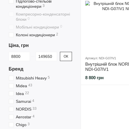
Підлогово-стельові
3
кондиціонери
Компресорно-конденсаторні
0
блоки
0
Мобільні кондиціонери
2
Колоні кондиціонери
Ціна, грн
Від Ціна, грн
До Ціна, грн
ОК
Артикул: NDI-G07IV1
Внутрішній блок NORD
Бренд
NDI-G07IV1
8 800 грн
5
Mitsubishi Heavy
43
Midea
22
Idea
4
Samurai
33
NORDIS
4
Aerostar
3
Chigo