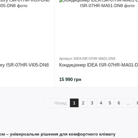
Артикул: IDEA ISR-07HR-MA01-DN8
tory ISR-07HR-VI05-DN8
Кондиціонер IDEA ISR-07HR-MA01-
15 990 грн
Назад
1
2
3
4
5
6
...
вом – універсальне рішення для комфортного клімату