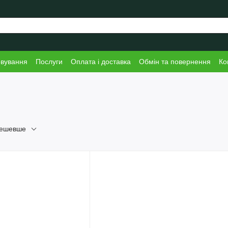
овування
Послуги
Оплата і доставка
Обмін та повернення
Ко
дешевше