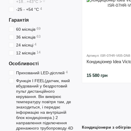
0
+18...+43°С >
4
-25 - +54 °С
Гарантія
69
60 місяців
63
36 місяців
4
24 місяці
14
12 місяців
Артикул: ISR-07HR-VI05-DN8
Кондиціонер Idea Vic
Особливості
4
Прихований LED-дісплей
15 580 грн
Функція I FEEL(датчик, який
вбудований у бездротовий
пульт дистанційного
керування. Він вимірює
температуру повітря там, де
знаходиться, і передає
інформацію на внутрішній
блок кондиціонера.) 2
направлення підключення
Кондиціонери з обігрі
дренажного трубопроводу 4D