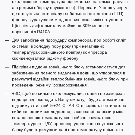
охолодження температура піднімається на кілька градусів,
а в режимі обігріву опускається). Переваги. У першу чергу
це стосується потенціалу глобального потепління (ПГП).
фреону з урахуванням однакових показників потужності.
Щільність дифторметану майже на 30% менше в
порівнянні з R410A.
Для запобігання гідроудару компресора, при роботі спліт
системи, в холодну пору року (при негативних
температурах зовнішнього повітря) компресора
сконденсуватися рідкому фреону
Підігрівач піддона зовнішнього блоку встановлюється для
забезпечення повного видалення води, що утворилася в
результаті відтайки теплообмінника зовнішнього блоку при
проведенні режиму "розморожування".
+8С, щоб не сильно охолоджувалися стіни і не замерзав
водопровід. охолодить Вашу кімнату, і буде автоматично
підтримувати в ній t=+24°С і АВТО-швидкість вентилятора.
вибирає режим охолодження, заснованої на різниці між
встановленою темпаратурою і дійсною кімнатною
температурою. ПДУ, процесор управління внутрішнього
блоку буде отримувати дані про температуру в кімнаті з