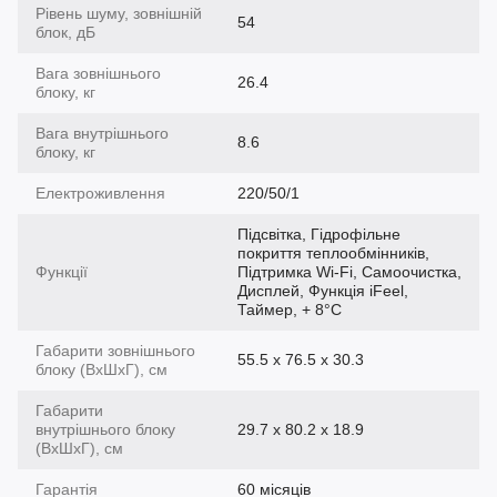
Рівень шуму, зовнішній
54
блок, дБ
Вага зовнішнього
26.4
блоку, кг
Вага внутрішнього
8.6
блоку, кг
Електроживлення
220/50/1
Підсвітка, Гідрофільне
покриття теплообмінників,
Функції
Підтримка Wi-Fi, Самоочистка,
Дисплей, Функція iFeel,
Таймер, + 8°С
Габарити зовнішнього
55.5 x 76.5 x 30.3
блоку (ВхШхГ), см
Габарити
внутрішнього блоку
29.7 x 80.2 x 18.9
(ВхШхГ), см
Гарантія
60 місяців