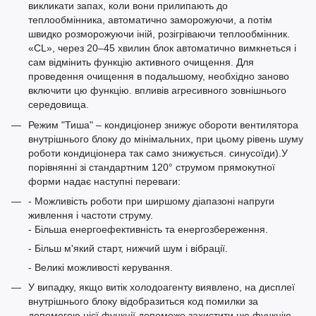
викликати запах, коли вони прилипають до
теплообмінника, автоматично заморожуючи, а потім
швидко розморожуючи іній, розігріваючи теплообмінник.
«CL», через 20–45 хвилин блок автоматично вимкнеться і
сам відмінить функцію активного очищення. Для
проведення очищення в подальшому, необхідно заново
включити цю функцію. впливів агресивного зовнішнього
середовища.
Режим "Тиша" – кондиціонер знижує обороти вентилятора
внутрішнього блоку до мінімальних, при цьому рівень шуму
роботи кондиціонера так само знижується. синусоїди).У
порівнянні зі стандартним 120° струмом прямокутної
форми надає наступні переваги:
- Можливість роботи при ширшому діапазоні напруги
живлення і частоти струму.
- Більша енергоефективність та енергозбереження.
- Більш м'який старт, нижчий шум і вібрації.
- Великі можливості керування.
У випадку, якщо витік холодоагенту виявлено, на дисплеї
внутрішнього блоку відобразиться код помилки за
допомогою цієї функції допоможе захистити цю функцію.