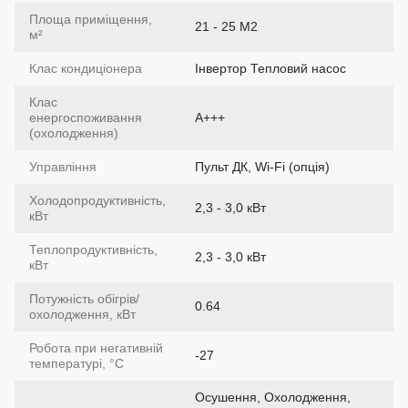
Площа приміщення,
21 - 25 М2
м²
Клас кондиціонера
Інвертор Тепловий насос
Клас
енергоспоживання
A+++
(охолодження)
Управління
Пульт ДК, Wi-Fi (опція)
Холодопродуктивність,
2,3 - 3,0 кВт
кВт
Теплопродуктивність,
2,3 - 3,0 кВт
кВт
Потужність обігрів/
0.64
охолодження, кВт
Робота при негативній
-27
температурі, °C
Осушення, Охолодження,