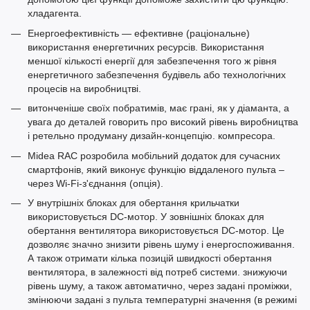
хладагента.
Енергоефективність — ефективне (раціональне)
використання енергетичних ресурсів. Використання
меншої кількості енергії для забезпечення того ж рівня
енергетичного забезпечення будівель або технологічних
процесів на виробництві.
витонченіше своїх побратимів, має грані, як у діаманта, а
увага до деталей говорить про високий рівень виробництва
і ретельно продуману дизайн-концепцію. компресора.
Midea RAC розробила мобільний додаток для сучасних
смартфонів, який виконує функцію віддаленого пульта –
через Wi-Fi-з'єднання (опція).
У внутрішніх блоках для обертання крильчатки
використовується DC-мотор. У зовнішніх блоках для
обертання вентилятора використовується DC-мотор. Це
дозволяє значно знизити рівень шуму і енергоспоживання.
А також отримати кілька позицій швидкості обертання
вентилятора, в залежності від потреб системи. знижуючи
рівень шуму, а також автоматично, через задані проміжки,
змінюючи задані з пульта температурні значення (в режимі