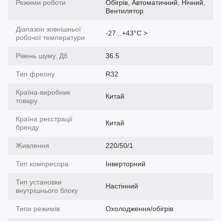
Режими роботи
Обігрів, Автоматичний, Нічний,
Вентилятор
Діапазон зовнішньої
-27...+43°С >
робочої температури
Рівень шуму, Дб
36.5
Тип фреону
R32
Країна-виробник
Китай
товару
Країна реєстрації
Китай
бренду
Живлення
220/50/1
Тип компресора
Інверторний
Тип установки
Настінний
внутрішнього блоку
Типи режимів
Охолодження/обігрів