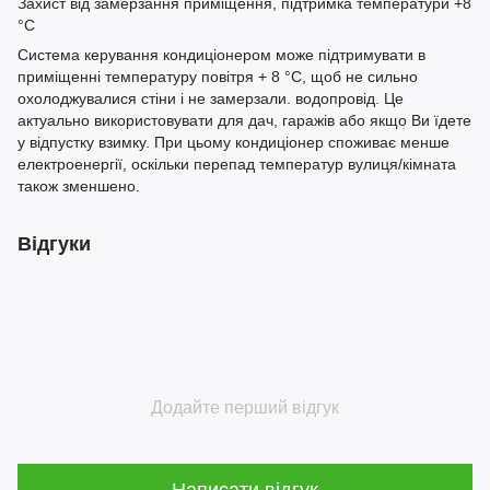
Захист від замерзання приміщення, підтримка температури +8
°С
Система керування кондиціонером може підтримувати в
приміщенні температуру повітря + 8 °С, щоб не сильно
охолоджувалися стіни і не замерзали. водопровід. Це
актуально використовувати для дач, гаражів або якщо Ви їдете
у відпустку взимку. При цьому кондиціонер споживає менше
електроенергії, оскільки перепад температур вулиця/кімната
також зменшено.
Відгуки
Додайте перший відгук
Написати відгук