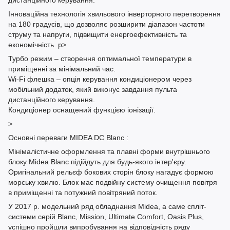
дистанційного керування.
Інноваційна технологія хвильового інверторного перетворення
на 180 градусів, що дозволяє розширити діапазон частоти
струму та напруги, підвищити енергоефективність та
економічність. p>
Турбо режим – створення оптимальної температури в
приміщенні за мінімальний час.
Wi-Fi флешка – опція керування кондиціонером через
мобільний додаток, який виконує завдання пульта
дистанційного керування.
Кондиціонер оснащений функцією іонізації.
>
Основні переваги MIDEA DC Blanc :
Мінімалістичне оформлення та плавні форми внутрішнього
блоку Midea Blanc підійдуть для будь-якого інтер'єру.
Оригінальний рельєф бокових сторін блоку нагадує формою
морську хвилю. Блок має подвійну систему очищення повітря
в приміщенні та потужний повітряний поток.
У 2017 р. модельний ряд обладнання Midea, а саме спліт-
системи серій Blanc, Mission, Ultimate Comfort, Oasis Plus,
успішно пройшли випробування на відповідність ряду