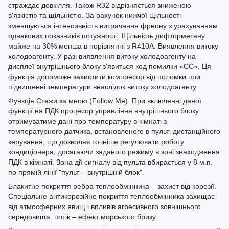
страждає довкілля. Також R32 відрізняється зниженою
в'язкістю та щільністю. За рахунок нижчої щільності
зменшується інтенсивність витрачання фреону з урахуванням
однакових показників потужності. Щільність дифторметану
майже на 30% менша в порівнянні з R410A. Виявлення витоку
холодоагенту. У разі виявлення витоку холодоагенту на
дисплеї внутрішнього блоку з'явиться код помилки «ЄС». Ця
функція допоможе захистити компресор від поломки при
підвищенні температури внаслідок витоку холодоагенту.
Функція Стежи за мною (Follow Me). При включенні даної
функції на ПДК процесор управління внутрішнього блоку
отримуватиме дані про температуру в кімнаті з
температурного датчика, встановленого в пульті дистанційного
керування, що дозволяє точніше регулювати роботу
кондиціонера, досягаючи заданого режиму в зоні знаходження
ПДК в кімнаті. Зона дії сигналу від пульта вбирається у 8 м.п.
по прямій лінії "пульт – внутрішній блок".
Блакитне покриття ребра теплообмінника – захист від корозії.
Спеціальне антикорозійне покриття теплообмінника захищає
від атмосферних явищ і впливів агресивного зовнішнього
середовища. потік – ефект морського бризу.