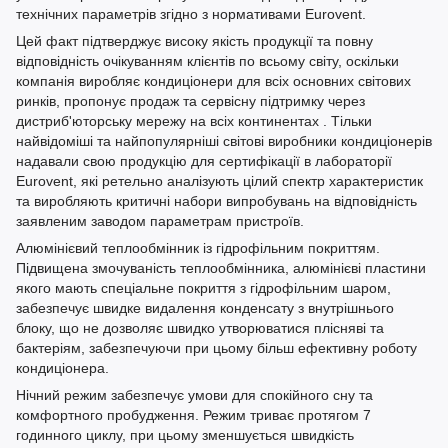
технічних параметрів згідно з нормативами Eurovent.
Цей факт підтверджує високу якість продукції та повну
відповідність очікуванням клієнтів по всьому світу, оскільки
компанія виробляє кондиціонери для всіх основних світових
ринків, пропонує продаж та сервісну підтримку через
дистриб'юторську мережу на всіх континентах . Тільки
найвідоміші та найпопулярніші світові виробники кондиціонерів
надавали свою продукцію для сертифікації в лабораторії
Eurovent, які ретельно аналізують цілий спектр характеристик
та виробляють критичні набори випробувань на відповідність
заявленим заводом параметрам пристроїв.
Алюмінієвий теплообмінник із гідрофільним покриттям.
Підвищена змочуваність теплообмінника, алюмінієві пластини
якого мають спеціальне покриття з гідрофільним шаром,
забезпечує швидке видалення конденсату з внутрішнього
блоку, що не дозволяє швидко утворюватися плісняві та
бактеріям, забезпечуючи при цьому більш ефективну роботу
кондиціонера.
Нічний режим забезпечує умови для спокійного сну та
комфортного пробудження. Режим триває протягом 7
годинного циклу, при цьому зменшується швидкість