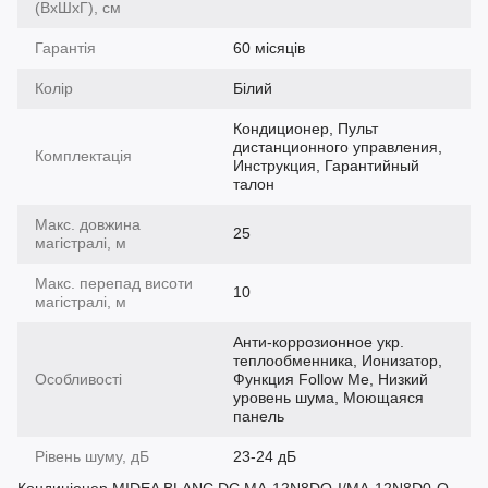
(ВхШхГ), см
Гарантія
60 місяців
Колір
Білий
Кондиционер, Пульт
дистанционного управления,
Комплектація
Инструкция, Гарантийный
талон
Макс. довжина
25
магістралі, м
Макс. перепад висоти
10
магістралі, м
Анти-коррозионное укр.
теплообменника, Ионизатор,
Особливості
Функция Follow Me, Низкий
уровень шума, Моющаяся
панель
Рівень шуму, дБ
23-24 дБ