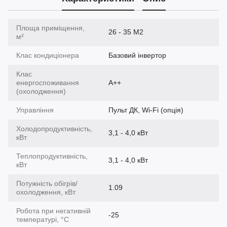
Площа приміщення,
26 - 35 М2
м²
Клас кондиціонера
Базовий інвертор
Клас
енергоспоживання
A++
(охолодження)
Управління
Пульт ДК, Wi-Fi (опція)
Холодопродуктивність,
3,1 - 4,0 кВт
кВт
Теплопродуктивність,
3,1 - 4,0 кВт
кВт
Потужність обігрів/
1.09
охолодження, кВт
Робота при негативній
-25
температурі, °C