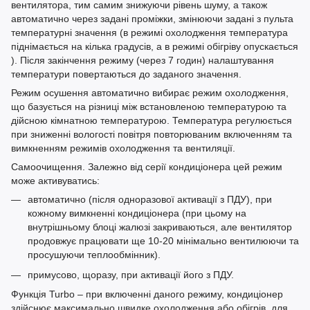
вентилятора, тим самим знижуючи рівень шуму, а також
автоматично через задані проміжки, змінюючи задані з пульта
температурні значення (в режимі охолодження температура
піднімається на кілька градусів, а в режимі обігріву опускається
). Після закінчення режиму (через 7 годин) налаштування
температури повертаються до заданого значення.
Режим осушення автоматично вибирає режим охолодження,
що базується на різниці між встановленою температурою та
дійсною кімнатною температурою. Температура регулюється
при зниженні вологості повітря повторюваним включенням та
вимкненням режимів охолодження та вентиляції.
Самоочищення. Залежно від серії кондиціонера цей режим
може активуватись:
автоматично (після одноразової активації з ПДУ), при
кожному вимкненні кондиціонера (при цьому на
внутрішньому блоці жалюзі закриваються, але вентилятор
продовжує працювати ще 10-20 мінімально вентилюючи та
просушуючи теплообмінник).
примусово, щоразу, при активації його з ПДУ.
Функція Turbo – при включенні даного режиму, кондиціонер
здійснює максимально швидке охолодження або обігрів, для