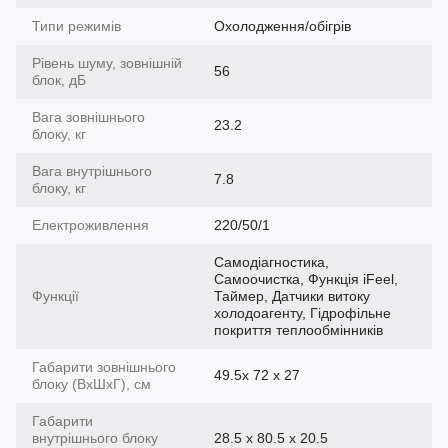
Типи режимів
Охолодження/обігрів
Рівень шуму, зовнішній
56
блок, дБ
Вага зовнішнього
23.2
блоку, кг
Вага внутрішнього
7.8
блоку, кг
Електроживлення
220/50/1
Самодіагностика,
Самоочистка, Функція iFeel,
Функції
Таймер, Датчики витоку
холодоагенту, Гідрофільне
покриття теплообмінників
Габарити зовнішнього
49.5x 72 x 27
блоку (ВхШхГ), см
Габарити
внутрішнього блоку
28.5 x 80.5 x 20.5