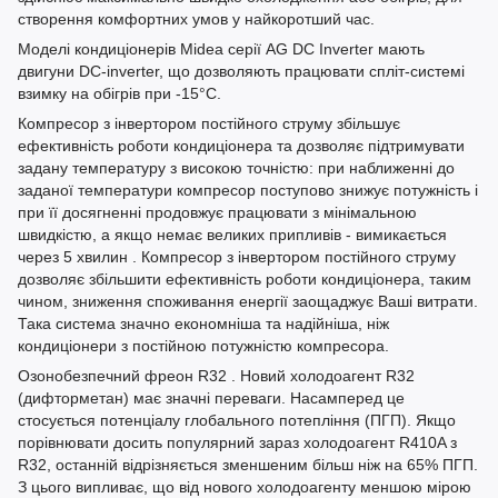
створення комфортних умов у найкоротший час.
Моделі кондиціонерів Midea серії AG DC Inverter мають
двигуни DC-inverter, що дозволяють працювати спліт-системі
взимку на обігрів при -15°С.
Компресор з інвертором постійного струму збільшує
ефективність роботи кондиціонера та дозволяє підтримувати
задану температуру з високою точністю: при наближенні до
заданої температури компресор поступово знижує потужність і
при її досягненні продовжує працювати з мінімальною
швидкістю, а якщо немає великих припливів - вимикається
через 5 хвилин . Компресор з інвертором постійного струму
дозволяє збільшити ефективність роботи кондиціонера, таким
чином, зниження споживання енергії заощаджує Ваші витрати.
Така система значно економніша та надійніша, ніж
кондиціонери з постійною потужністю компресора.
Озонобезпечний фреон R32 . Новий холодоагент R32
(дифторметан) має значні переваги. Насамперед це
стосується потенціалу глобального потепління (ПГП). Якщо
порівнювати досить популярний зараз холодоагент R410A з
R32, останній відрізняється зменшеним більш ніж на 65% ПГП.
З цього випливає, що від нового холодоагенту меншою мірою