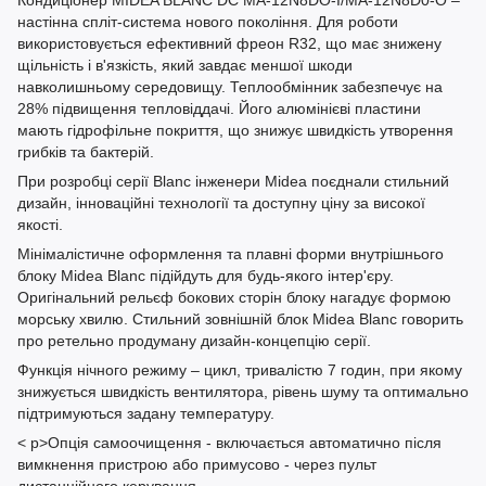
Кондиціонер MIDEA BLANC DC MA-12N8DO-I/MA-12N8D0-O –
настінна спліт-система нового покоління. Для роботи
використовується ефективний фреон R32, що має знижену
щільність і в'язкість, який завдає меншої шкоди
навколишньому середовищу. Теплообмінник забезпечує на
28% підвищення тепловіддачі. Його алюмінієві пластини
мають гідрофільне покриття, що знижує швидкість утворення
грибків та бактерій.
При розробці серії Blanc інженери Midea поєднали стильний
дизайн, інноваційні технології та доступну ціну за високої
якості.
Мінімалістичне оформлення та плавні форми внутрішнього
блоку Midea Blanc підійдуть для будь-якого інтер'єру.
Оригінальний рельєф бокових сторін блоку нагадує формою
морську хвилю. Стильний зовнішній блок Midea Blanc говорить
про ретельно продуману дизайн-концепцію серії.
Функція нічного режиму – цикл, тривалістю 7 годин, при якому
знижується швидкість вентилятора, рівень шуму та оптимально
підтримуються задану температуру.
< p>Опція самоочищення - включається автоматично після
вимкнення пристрою або примусово - через пульт