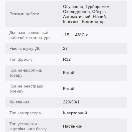
Осушення, Турборежим,
Охолодження, Обігрів,
Режими роботи
Автоматичний, Нічний,
Іонізація, Вентилятор
Діапазон зовнішньої
-15...+43°С >
робочої температури
Рівень шуму, Дб
27
Тип фреону
R32
Країна-виробник
Китай
товару
Країна реєстрації
Китай
бренду
Живлення
220/50/1
Тип компресора
Інверторний
Тип установки
Настінний
внутрішнього блоку