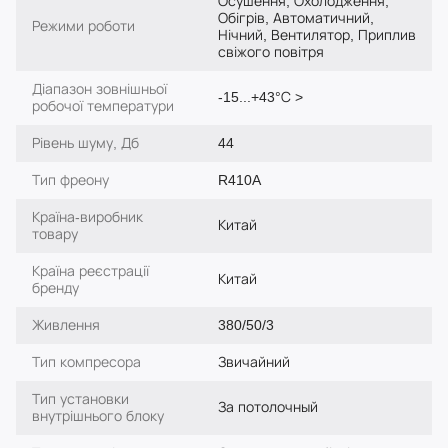
Осушення, Охолодження,
Обігрів, Автоматичний,
Режими роботи
Нічний, Вентилятор, Приплив
свіжого повітря
Діапазон зовнішньої
-15...+43°С >
робочої температури
Рівень шуму, Дб
44
Тип фреону
R410A
Країна-виробник
Китай
товару
Країна реєстрації
Китай
бренду
Живлення
380/50/3
Тип компресора
Звичайний
Тип установки
За потолочный
внутрішнього блоку