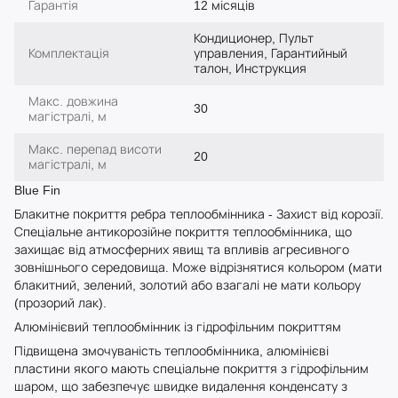
Гарантія
12 місяців
Кондиционер, Пульт
Комплектація
управления, Гарантийный
талон, Инструкция
Макс. довжина
30
магістралі, м
Макс. перепад висоти
20
магістралі, м
Blue Fin
Блакитне покриття ребра теплообмінника - Захист від корозії.
Спеціальне антикорозійне покриття теплообмінника, що
захищає від атмосферних явищ та впливів агресивного
зовнішнього середовища. Може відрізнятися кольором (мати
блакитний, зелений, золотий або взагалі не мати кольору
(прозорий лак).
Алюмінієвий теплообмінник із гідрофільним покриттям
Підвищена змочуваність теплообмінника, алюмінієві
пластини якого мають спеціальне покриття з гідрофільним
шаром, що забезпечує швидке видалення конденсату з