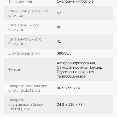
Типи режимів
Охолодження/обігрів
Рівень шуму, зовнішній
57
блок, дБ
Вага зовнішнього
85
блоку, кг
Вага внутрішнього
41
блоку, кг
Електроживлення
380/50/3
Авторозморожування,
Самодіагностика, Таймер,
Функції
Гідрофільне покриття
теплообмінників
Габарити зовнішнього
96.5 x 99 x 34.5
блоку (ВхШхГ), см
Габарити
внутрішнього блоку
24.9 x 136 x 77.4
(ВхШхГ), см