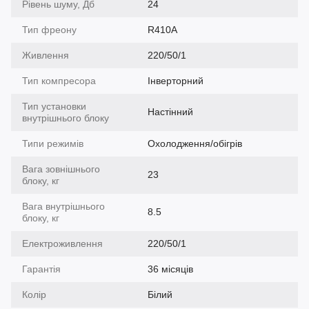
Рівень шуму, Дб
24
Тип фреону
R410A
Живлення
220/50/1
Тип компресора
Інверторний
Тип установки
Настінний
внутрішнього блоку
Типи режимів
Охолодження/обігрів
Вага зовнішнього
23
блоку, кг
Вага внутрішнього
8.5
блоку, кг
Електроживлення
220/50/1
Гарантія
36 місяців
Колір
Білий