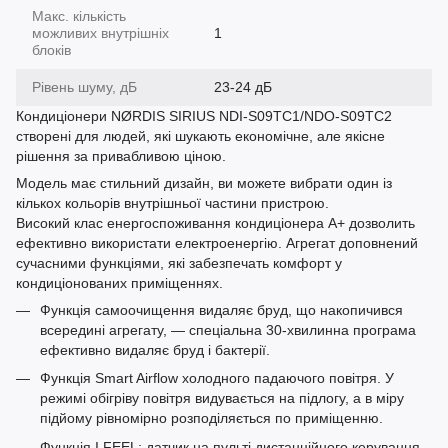
Макс. кількість
можливих внутрішніх
1
блоків
Рівень шуму, дБ
23-24 дБ
Кондиціонери NØRDIS SIRIUS NDI-S09TC1/NDO-S09TC2
створені для людей, які шукають економічне, але якісне
рішення за привабливою ціною.
Модель має стильний дизайн, ви можете вибрати один із
кількох кольорів внутрішньої частини пристрою.
Високий клас енергоспоживання кондиціонера А+ дозволить
ефективно використати електроенергію. Агрегат доповнений
сучасними функціями, які забезпечать комфорт у
кондиціонованих приміщеннях.
Функція самоочищення видаляє бруд, що накопичився
всередині агрегату, — спеціальна 30-хвилинна програма
ефективно видаляє бруд і бактерії.
Функція Smart Airflow холодного падаючого повітря. У
режимі обігріву повітря видувається на підлогу, а в міру
підйому рівномірно розподіляється по приміщенню.
Функція I FEEL: датчик на пульті дистанційного керування