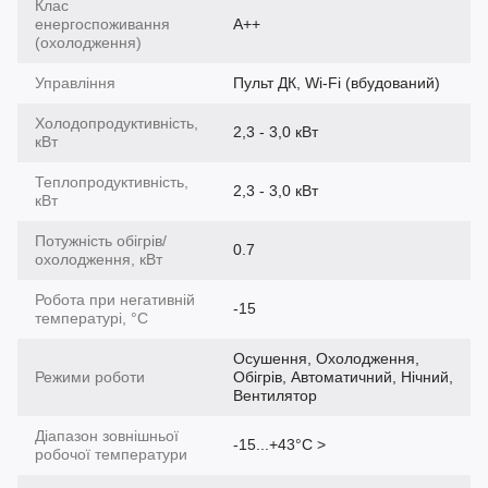
Клас
енергоспоживання
A++
(охолодження)
Управління
Пульт ДК, Wi-Fi (вбудований)
Холодопродуктивність,
2,3 - 3,0 кВт
кВт
Теплопродуктивність,
2,3 - 3,0 кВт
кВт
Потужність обігрів/
0.7
охолодження, кВт
Робота при негативній
-15
температурі, °C
Осушення, Охолодження,
Режими роботи
Обігрів, Автоматичний, Нічний,
Вентилятор
Діапазон зовнішньої
-15...+43°С >
робочої температури