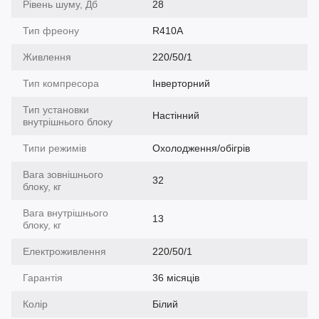
Рівень шуму, Дб
28
Тип фреону
R410A
Живлення
220/50/1
Тип компресора
Інверторний
Тип установки
Настінний
внутрішнього блоку
Типи режимів
Охолодження/обігрів
Вага зовнішнього
32
блоку, кг
Вага внутрішнього
13
блоку, кг
Електроживлення
220/50/1
Гарантія
36 місяців
Колір
Білий