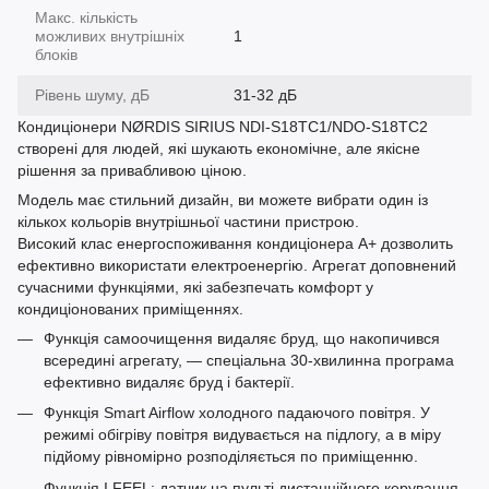
Макс. кількість
можливих внутрішніх
1
блоків
Рівень шуму, дБ
31-32 дБ
Кондиціонери NØRDIS SIRIUS NDI-S18TC1/NDO-S18TC2
створені для людей, які шукають економічне, але якісне
рішення за привабливою ціною.
Модель має стильний дизайн, ви можете вибрати один із
кількох кольорів внутрішньої частини пристрою.
Високий клас енергоспоживання кондиціонера А+ дозволить
ефективно використати електроенергію. Агрегат доповнений
сучасними функціями, які забезпечать комфорт у
кондиціонованих приміщеннях.
Функція самоочищення видаляє бруд, що накопичився
всередині агрегату, — спеціальна 30-хвилинна програма
ефективно видаляє бруд і бактерії.
Функція Smart Airflow холодного падаючого повітря. У
режимі обігріву повітря видувається на підлогу, а в міру
підйому рівномірно розподіляється по приміщенню.
Функція I FEEL: датчик на пульті дистанційного керування