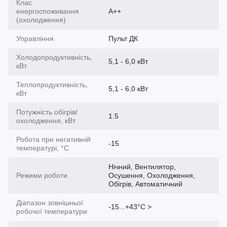
Клас
енергоспоживання
A++
(охолодження)
Управління
Пульт ДК
Холодопродуктивність,
5,1 - 6,0 кВт
кВт
Теплопродуктивність,
5,1 - 6,0 кВт
кВт
Потужність обігрів/
1.5
охолодження, кВт
Робота при негативній
-15
температурі, °C
Нічний, Вентилятор,
Режими роботи
Осушення, Охолодження,
Обігрів, Автоматичний
Діапазон зовнішньої
-15...+43°С >
робочої температури