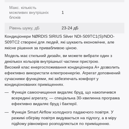
Макс. кількість
можливих внутрішніх
1
блоків
Рівень шуму, дБ
23-24 дБ
Кондиціонери NØRDIS SIRIUS Silver NDI-S09TC1(S)/NDO-
S09TC2 створені для людей, які шукають економічне, але
якісне рішення за привабливою ціною.
Модель має стильний дизайн, ви можете вибрати один з
декількох кольорів внутрішньої частини пристрою.
Високий клас енергоспоживання кондиціонера А+ дозволить
ефективно використати електроенергію. Агрегат доповнений
сучасними функціями, які забезпечать комфорт у
кондиціонованих приміщеннях.
Функція самоочищення видаляє бруд, що накопичився
всередині агрегату, — спеціальна 30-хвилинна програма
ефективно видаляє бруд і бактерії.
Функція Smart Airflow холодного падаючого повітря. У
режимі обігріву повітря видувається на підлогу, а в міру
підйому рівномірно розподіляється по приміщенню.