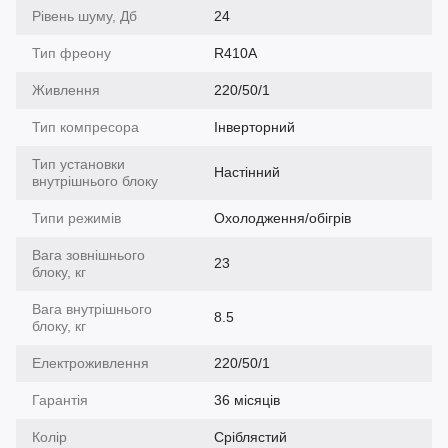
Рівень шуму, Дб
24
Тип фреону
R410A
Живлення
220/50/1
Тип компресора
Інверторний
Тип установки
Настінний
внутрішнього блоку
Типи режимів
Охолодження/обігрів
Вага зовнішнього
23
блоку, кг
Вага внутрішнього
8.5
блоку, кг
Електроживлення
220/50/1
Гарантія
36 місяців
Колір
Сріблястий