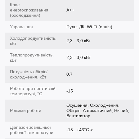
Клас
енергоспоживання
A++
(охолодження)
Управління
Пульт ДК, Wi-Fi (опція)
Холодопродуктивність,
2,3 - 3,0 кВт
кВт
Теплопродуктивність,
2,3 - 3,0 кВт
кВт
Потужність обігрів/
0.7
охолодження, кВт
Робота при негативній
-15
температурі, °C
Осушення, Охолодження,
Режими роботи
Обігрів, Автоматичний, Нічний,
Вентилятор
Діапазон зовнішньої
-15...+43°С >
робочої температури