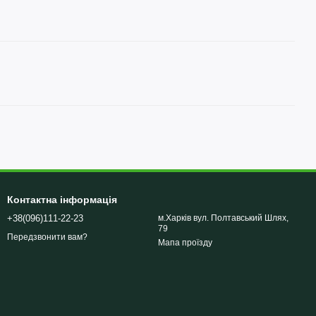
Контактна інформація
+38(096)111-22-23
м.Харків вул. Полтавський Шлях,
79
Передзвонити вам?
Мапа проїзду