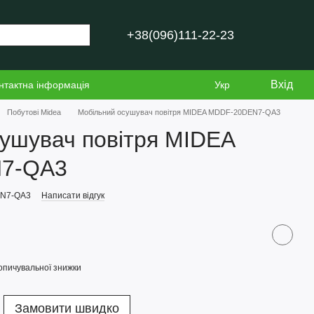
+38(096)111-22-23
Вхід
нтактна інформація
Укр
Побутові Midea
Мобільний осушувач повітря MIDEA MDDF-20DEN7-QA3
ушувач повітря MIDEA
7-QA3
EN7-QA3
Написати відгук
опичувальної знижки
Замовити швидко