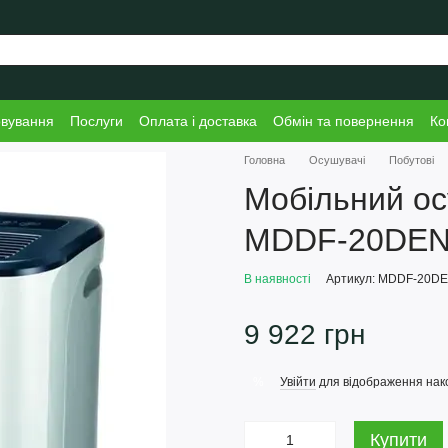
овування
Послуги
Оплата і доставка
Обмін та повернення
Ко
Головна
Осушувачі
Побутові
Мобільний ос
MDDF-20DEN
В наявності
Артикул: MDDF-20D
9 922 грн
Увійти
для відображення нак
%
Купити