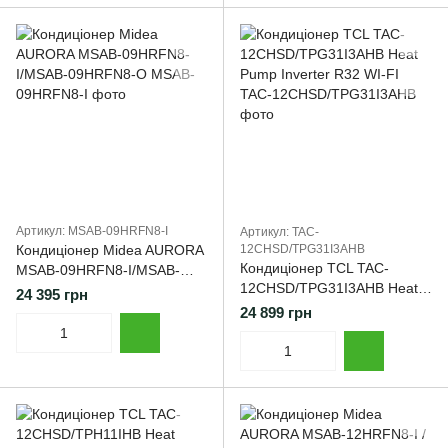
Артикул: MSAB-09HRFN8-I
Артикул: TAC-
Кондиціонер Midea AURORA
12CHSD/TPG31I3AHB
Кондиціонер TCL TAC-
MSAB-09HRFN8-I/MSAB-
12CHSD/TPG31I3AHB Heat
09HRFN8-O
24 395 грн
Pump Inverter R32 WI-FI
24 899 грн