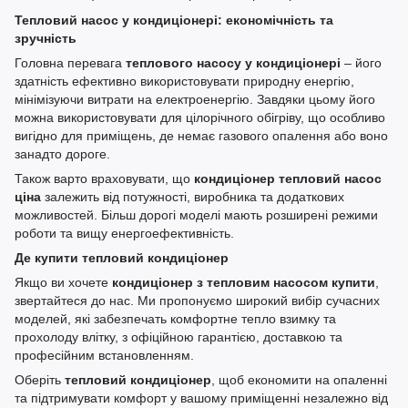
Тепловий насос у кондиціонері: економічність та
зручність
Головна перевага
теплового насосу у кондиціонері
– його
здатність ефективно використовувати природну енергію,
мінімізуючи витрати на електроенергію. Завдяки цьому його
можна використовувати для цілорічного обігріву, що особливо
вигідно для приміщень, де немає газового опалення або воно
занадто дороге.
Також варто враховувати, що
кондиціонер тепловий насос
ціна
залежить від потужності, виробника та додаткових
можливостей. Більш дорогі моделі мають розширені режими
роботи та вищу енергоефективність.
Де купити тепловий кондиціонер
Якщо ви хочете
кондиціонер з тепловим насосом купити
,
звертайтеся до нас. Ми пропонуємо широкий вибір сучасних
моделей, які забезпечать комфортне тепло взимку та
прохолоду влітку, з офіційною гарантією, доставкою та
професійним встановленням.
Оберіть
тепловий кондиціонер
, щоб економити на опаленні
та підтримувати комфорт у вашому приміщенні незалежно від