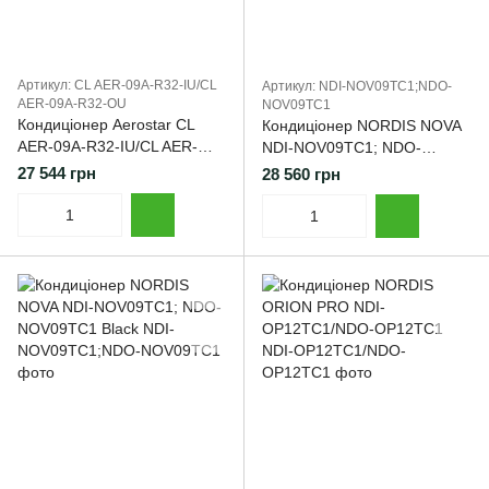
Артикул: CL AER-09A-R32-IU/СL
Артикул: NDI-NOV09TC1;NDO-
AER-09A-R32-OU
NOV09TC1
Кондиціонер Aerostar CL
Кондиціонер NORDIS NOVA
AER-09A-R32-IU/CL AER-
NDI-NOV09TC1; NDO-
09A-R32-OU
NOV09TC1
27 544 грн
28 560 грн