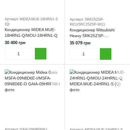
Артикул: MIDEA MUE-18HRN1-S
Артикул: SRK25ZSP-
(Q)
W(1)/SRC25ZSP-W(1)
Кондиционер MIDEA MUE-
Кондиционер Mitsubishi
18HRN1-Q/MOU-18HRN1-Q
Heavy SRK25ZSP-
W(1)/SRC25ZSP-W(1)
30 400 грн
35 079 грн
Артикул: GAIA-09HRFN8-I
Артикул: MIDEA MUE-24HRN1-S