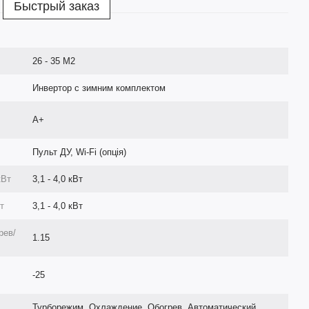
Быстрый заказ
26 - 35 М2
Инвертор с зимним комплектом
A+
Пульт ДУ, Wi-Fi (опція)
кВт
3,1 - 4,0 кВт
т
3,1 - 4,0 кВт
рев/
1.15
-25
Турборежим, Охлаждение, Обогрев, Автоматический,