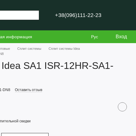
+38(096)111-22-23
Вход
ная информация
Рус
ытовые
Сплит системы
Сплит системы Idea
DN8
Idea SA1 ISR-12HR-SA1-
A1-DN8
Оставить отзыв
пительной скидки