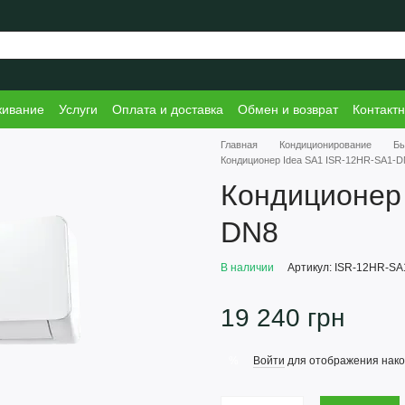
живание
Услуги
Оплата и доставка
Обмен и возврат
Контакт
Главная
Кондиционирование
Б
Кондиционер Idea SA1 ISR-12HR-SA1-
Кондиционер 
DN8
В наличии
Артикул: ISR-12HR-S
19 240 грн
Войти
для отображения нако
%