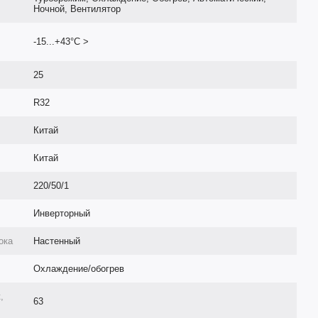
Ночной, Вентилятор
-15...+43°С >
25
R32
Китай
Китай
220/50/1
Инверторный
ока
Настенный
Охлаждение/обогрев
,
63