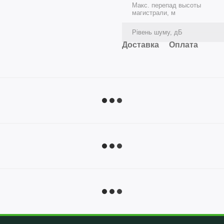
Макс. перепад высоты
магистрали, м
Рівень шуму, дБ
Доставка
Оплата