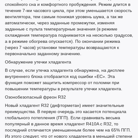
спокойного сна и комфортного пробуждения. Режим длится в
течение 7-ми часового цикла, при этом уменьшается скорость
вентилятора, тем самым понижая уровень шума, а так же
автоматически, через заданные промежутки, изменяя
заданные с пульта температурные значения (в режиме
охлаждения температура поднимается на несколько градусов,
а в режиме обогрева опускается). По окончании режима
(через 7 часов) установки температуры возвращаются к
первоначально заданному значению.
Обнаружение утечки хладагента
В случае, если утечка хладагента обнаружена, на дисплее
внутреннего блока отобразится код ошибки «EС». Эта
функция поможет защитить компрессор от поломки при
повышении температуры в результате утечки хладагента.
Озонобезопасный фреон R32
Новый хладагент R32 (дифторметан) имеет значительные
преимущества. В первую очередь это касается потенциала
глобального потепления (ПГП). Если сравнивать весьма
популярный в данное время хладагент R410A с R32, то
последний отличается уменьшенным более чем на 65% ПГП.
Из этого следует, что от нового хладагента в меньшей степени