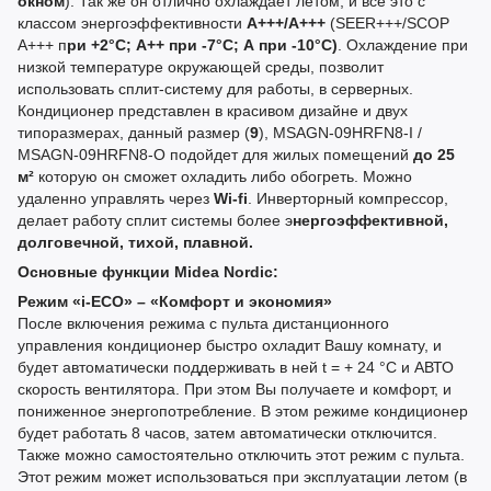
окном
). Так же он отлично охлаждает летом, и все это с
классом энергоэффективности
A+++/A+++
(SEER+++/SCOP
А+++ п
ри
+2°С; А++ при -7°С; А при -10°С)
. Охлаждение при
низкой температуре окружающей среды, позволит
использовать сплит-систему для работы, в серверных.
Кондиционер представлен в красивом дизайне и двух
типоразмерах, данный размер (
9
), MSAGN-09HRFN8-I /
MSAGN-09HRFN8-O подойдет для жилых помещений
до 25
м²
которую он сможет охладить либо обогреть. Можно
удаленно управлять через
Wi-fi
. Инверторный компрессор,
делает работу сплит системы более э
нергоэффективной,
долговечной, тихой, плавной.
Основные функции Midea Nordic:
Режим «i-ECO» – «Комфорт и экономия»
После включения режима с пульта дистанционного
управления кондиционер быстро охладит Вашу комнату, и
будет автоматически поддерживать в ней t = + 24 °С и АВТО
скорость вентилятора. При этом Вы получаете и комфорт, и
пониженное энергопотребление. В этом режиме кондиционер
будет работать 8 часов, затем автоматически отключится.
Также можно самостоятельно отключить этот режим с пульта.
Этот режим может использоваться при эксплуатации летом (в