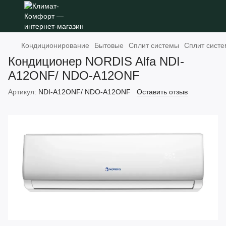
Кондиционирование
Бытовые
Сплит системы
Сплит сист
Кондиционер NORDIS Alfa NDI-
А12ONF/ NDO-А12ONF
Артикул:
NDI-А12ONF/ NDO-А12ONF
Оставить отзыв