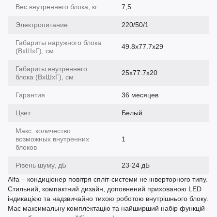
Вес внутреннего блока, кг
7,5
Электропитание
220/50/1
Габариты наружного блока
49.8x77.7x29
(ВхШхГ), см
Габариты внутреннего
25х77.7х20
блока (ВхШхГ), см
Гарантия
36 месяцев
Цвет
Белый
Макс. количество
возможных внутренних
1
блоков
Рівень шуму, дБ
23-24 дБ
Alfa – кондиціонер повітря спліт-системи не інверторного типу.
Стильний, компактний дизайн, доповнений прихованою LED
індикацією та надзвичайно тихою роботою внутрішнього блоку.
Має максимальну комплектацію та найширший набір функцій