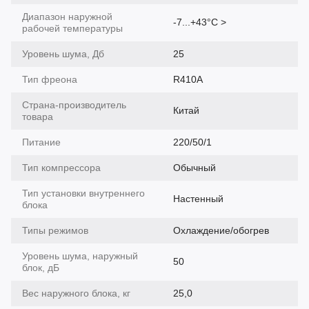
Диапазон наружной
-7...+43°С >
рабочей температуры
Уровень шума, Дб
25
Тип фреона
R410A
Страна-производитель
Китай
товара
Питание
220/50/1
Тип компрессора
Обычный
Тип установки внутреннего
Настенный
блока
Типы режимов
Охлаждение/обогрев
Уровень шума, наружный
50
блок, дБ
Вес наружного блока, кг
25,0