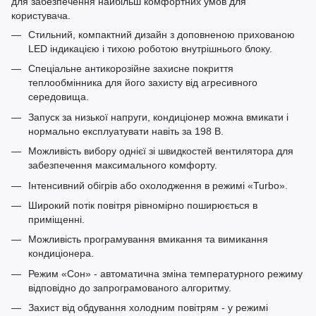
для забезпечення найбільш комфортних умов для
користувача.
Стильний, компактний дизайн з доповненою прихованою
LED індикацією і тихою роботою внутрішнього блоку.
Спеціальне антикорозійне захисне покриття
теплообмінника для його захисту від агресивного
середовища.
Запуск за низької напруги, кондиціонер можна вмикати і
нормально експлуатувати навіть за 198 В.
Можливість вибору однієї зі швидкостей вентилятора для
забезпечення максимального комфорту.
Інтенсивний обігрів або охолодження в режимі «Turbo».
Широкий потік повітря рівномірно поширюється в
приміщенні.
Можливість програмування вмикання та вимикання
кондиціонера.
Режим «Сон» - автоматична зміна температурного режиму
відповідно до запрограмованого алгоритму.
Захист від обдування холодним повітрям - у режимі