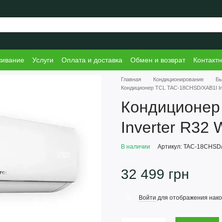
живание
Услуги
Оплата и доставка
Обмен и возврат
Контакт
Главная
Кондиционирование
Б
Кондиционер TCL TAC-18CHSD/XAB1I Inv
Кондиционер
Inverter R32 
В наличии
Артикул: TAC-18CHSD
32 499 грн
Войти
для отображения нако
%