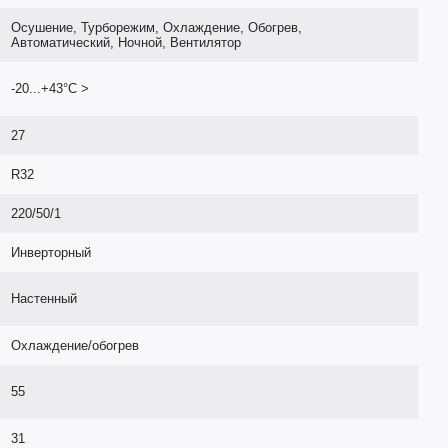
Осушение, Турборежим, Охлаждение, Обогрев,
Автоматический, Ночной, Вентилятор
-20...+43°С >
27
R32
220/50/1
Инверторный
Настенный
Охлаждение/обогрев
55
31