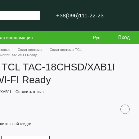
+38(096)111-22-23
Вход
ная информация
Рус
ытовые
Сплит системы
Сплит системы TCL
erter R32 WI-FI Ready
 TCL TAC-18CHSD/XAB1I
WI-FI Ready
/XAB1I
Оставить отзыв
пительной скидки