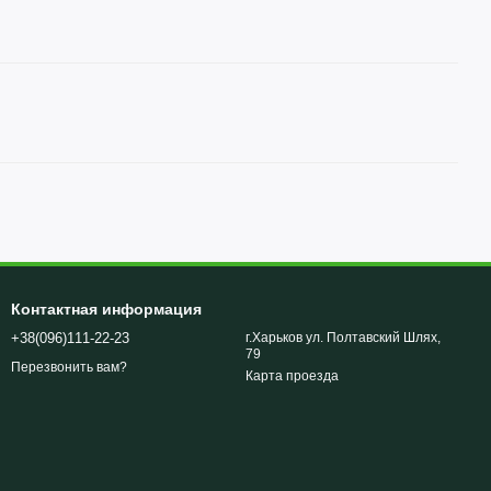
Контактная информация
+38(096)111-22-23
г.Харьков ул. Полтавский Шлях,
79
Перезвонить вам?
Карта проезда