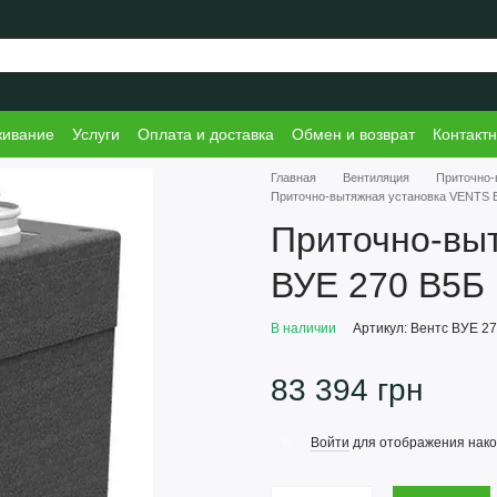
живание
Услуги
Оплата и доставка
Обмен и возврат
Контакт
Главная
Вентиляция
Приточно-
Приточно-вытяжная установка VENTS 
Приточно-вы
ВУЕ 270 В5Б
В наличии
Артикул: Вентс ВУЕ 2
83 394 грн
Войти
для отображения нако
%