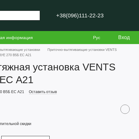
+38(096)111-22-23
Вход
ная информация
Рус
вытягивающие установки
Приточно-вытягивающие установки VENTS
ВУЕ 270 В5Б ЕС А21
тяжная установка VENTS
 ЕС А21
70 В5Б ЕС А21
Оставить отзыв
пительной скидки