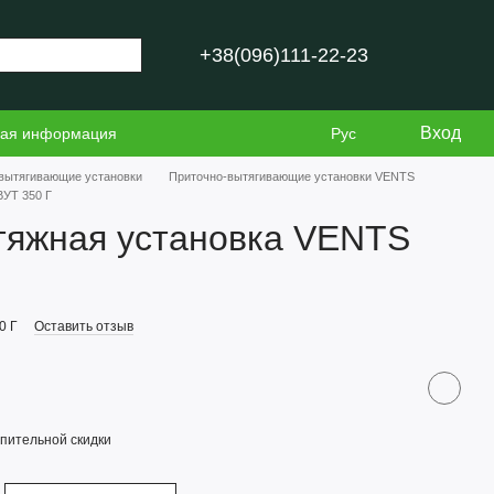
+38(096)111-22-23
Вход
ная информация
Рус
вытягивающие установки
Приточно-вытягивающие установки VENTS
ВУТ 350 Г
тяжная установка VENTS
0 Г
Оставить отзыв
пительной скидки