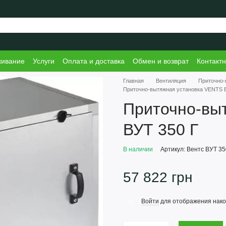
живание
Услуги
Оплата и доставка
Обмен и возврат
Контакт
Главная
Вентиляция
Приточно-
Приточно-вытяжная установка VENTS 
Приточно-вы
ВУТ 350 Г
В наличии
Артикул: Вентс ВУТ 35
57 822 грн
Войти
для отображения нако
%